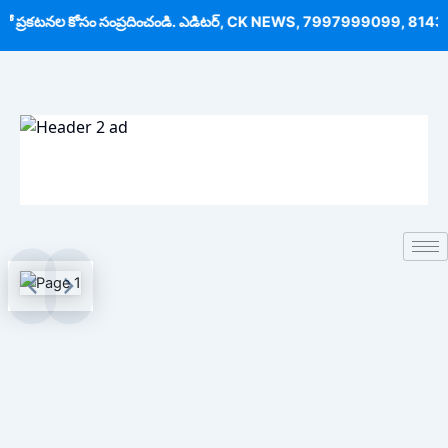
Skip
 లో ప్రకటనల కోసం సంప్రదించండి. ఎడిటర్, CK NEWS,
7997999099
,
8143
to
content