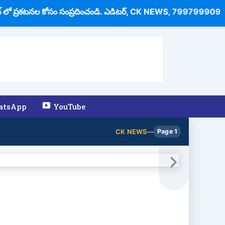
లో ప్రకటనల కోసం సంప్రదించండి. ఎడిటర్, CK NEWS,
7997999099
,
atsApp
YouTube
CK NEWS
—
Page 1