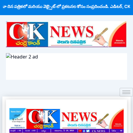
Skip
ా దిన పత్రికలో మరియు వెబ్సైట్ లో ప్రకటనల కోసం సంప్రదించండి. ఎడిటర్, CK
to
content